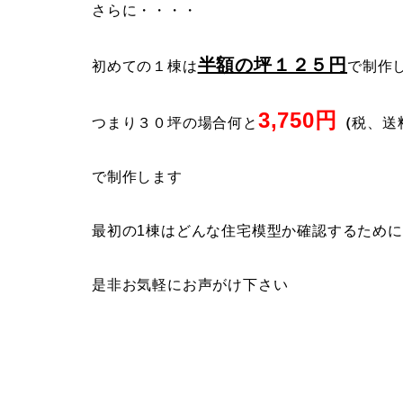
さらに・・・・
半額の坪１２５円
初めての１棟は
で制作
3,750円
つまり３０坪の場合何と
（
税、送
で制作します
最初の1棟はどんな住宅模型か確認するため
是非お気軽にお声がけ下さい