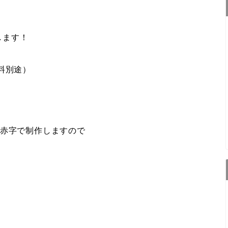
します！
料別途）
に赤字で制作しますので