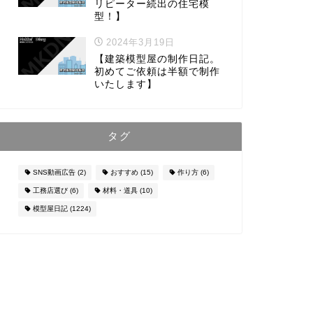
リピーター続出の住宅模
型！】
2024年3月19日
【建築模型屋の制作日記。
初めてご依頼は半額で制作
いたします】
タグ
SNS動画広告
(2)
おすすめ
(15)
作り方
(6)
工務店選び
(6)
材料・道具
(10)
模型屋日記
(1224)