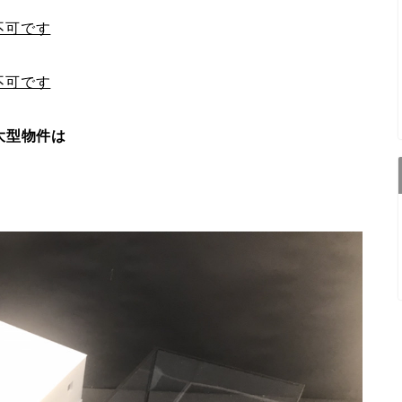
不可です
不可です
大型物件は