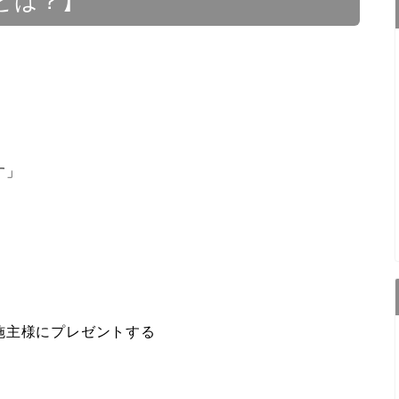
とは？】
す」
施主様にプレゼントする