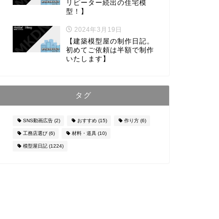
リピーター続出の住宅模
型！】
2024年3月19日
【建築模型屋の制作日記。
初めてご依頼は半額で制作
いたします】
タグ
SNS動画広告
(2)
おすすめ
(15)
作り方
(6)
工務店選び
(6)
材料・道具
(10)
模型屋日記
(1224)