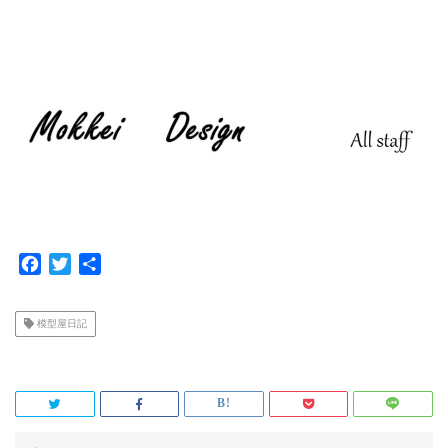
F
T
共
a
w
有
c
i
模型屋日記
e
t
b
t
o
e
o
r
k