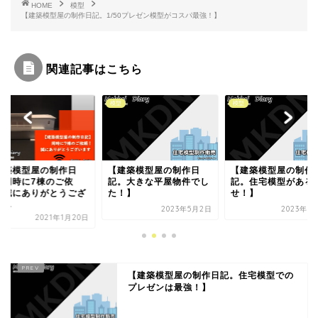
HOME
模型
【建築模型屋の制作日記。1/50プレゼン模型がコスパ最強！】
関連記事はこちら
模型
模型
模型
【建築模型屋の制作日
【建築模型屋の制作日
【建築模型屋の制
記。大きな平屋物件でし
記。住宅模型がある打合
記。今回で53回
た！】
せ！】
用です！感謝です
2023年5月2日
2023年7月13日
2021
【建築模型屋の制作日記。住宅模型での
プレゼンは最強！】