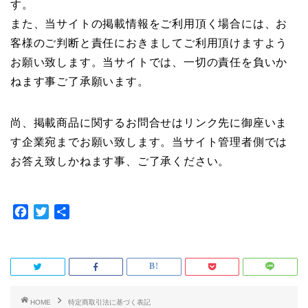
す。
また、当サイトの掲載情報をご利用頂く場合には、お
客様のご判断と責任におきましてご利用頂けますよう
お願い致します。当サイトでは、一切の責任を負いか
ねます事ご了承願います。
尚、掲載商品に関するお問合せはリンク先に御座いま
す企業宛までお願い致します。当サイト管理者側では
お答え致しかねます事、ご了承ください。
F
T
共
a
w
有
c
i
e
t
b
t
o
e
o
r
HOME
特定商取引法に基づく表記