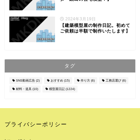
2024年3月19日
【建築模型屋の制作日記。初めて
ご依頼は半額で制作いたします】
タグ
SNS動画広告
(2)
おすすめ
(15)
作り方
(6)
工務店選び
(6)
材料・道具
(10)
模型屋日記
(1224)
プライバシーポリシー