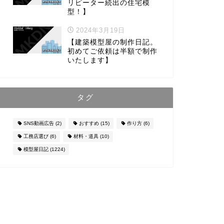
リピーター続出の住宅模
型！】
2024年3月19日
【建築模型屋の制作日記。
初めてご依頼は半額で制作
いたします】
タグ
SNS動画広告
(2)
おすすめ
(15)
作り方
(6)
工務店選び
(6)
材料・道具
(10)
模型屋日記
(1224)