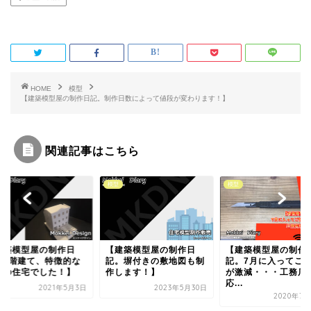
e
t
b
t
o
e
o
r
k
HOME
模型
【建築模型屋の制作日記。制作日数によって値段が変わります！】
関連記事はこちら
模型
模型
模型屋の制作日
【建築模型屋の制作日
【建築模型屋の制作日
階建て、特徴的な
記。塀付きの敷地図も制
記。7月に入ってご依頼
住宅でした！】
作します！】
が激減・・・工務店様を
応...
2021年5月3日
2023年5月30日
2020年7月25