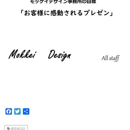
F
T
共
a
w
有
c
i
模型屋日記