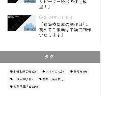
リピーター続出の住宅模
型！】
2024年3月19日
【建築模型屋の制作日記。
初めてご依頼は半額で制作
いたします】
タグ
SNS動画広告
(2)
おすすめ
(15)
作り方
(6)
工務店選び
(6)
材料・道具
(10)
模型屋日記
(1224)