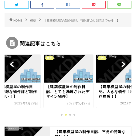
o
r
k
HOME
模型
【建築模型屋の制作日記。特殊形状の３階建て物件！】
関連記事はこちら
模型
模型
建築模型屋の制作日
【建築模型屋の制作日
【建築模型屋の制作
。とても洗練されたデ
記。大きな物件！圧巻の
記。超お急ぎのご依
イン物件】
存在感！】
モッケイなら間に合
う！】
2022年5月27日
2023年10月3日
2022年1
【建築模型屋の制作日記。三角の特殊な