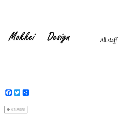
F
T
共
a
w
有
c
i
模型屋日記
e
t
b
t
o
e