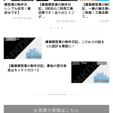
型屋の制作日
【建築模型屋の制作日
【建築模型屋の制作日
ンプル住宅！個
記。3回目のご利用工務
記。一般の施主様からの
みです】
店様です！ありがとうご
ご依頼！工務店様でなく
ざ...
て...
2021年4月16日
2021年4月28日
2020年5月19日
建築模型屋の制作日記。こだわりの詰ま
った設計を模型に！
【建築模型屋の制作日記。最短の翌日発
送はモッケイだけ！】
お見積り依頼はこちら