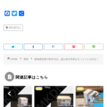
F
T
共
a
w
有
c
i
模型屋日記
e
t
b
t
o
e
o
r
k
HOME
模型
建築模型屋の制作日記。超お急ぎ依頼はモッケイにお任せ！
関連記事はこちら
模型
模型