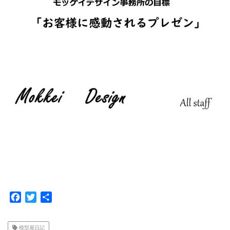
F
T
共
a
w
有
c
i
模型屋日記