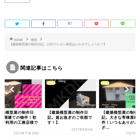
e
t
b
t
o
e
o
r
k
HOME
模型
【建築模型屋の制作日記。1/50プレゼン模型はいかがでしょうか？】
関連記事はこちら
模型
模型
模型
【建築模型屋の制作日
【建築模型屋の制作日
【FAXを送るだけ
記。超お急ぎのご依頼で
記。大きな寄棟屋根の物
模型が手に入る！ 
す！】
件！いつもありがとうご
ルが苦手な親方でも.
ざ...
2021年8月4日
2020年
2021年1月9日