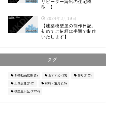
リピーター続出の住宅模
型！】
2024年3月19日
【建築模型屋の制作日記。
初めてご依頼は半額で制作
いたします】
タグ
SNS動画広告
(2)
おすすめ
(15)
作り方
(6)
工務店選び
(6)
材料・道具
(10)
模型屋日記
(1224)