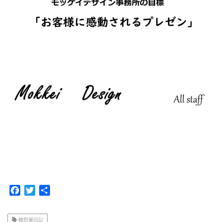
F
T
共
a
w
有
c
i
模型屋日記