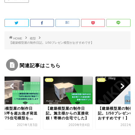
e
t
b
t
o
e
o
r
k
HOME
模型
【建築模型屋の制作日記。1/50プレゼン模型がおすすめです】
関連記事はこちら
模型
模型
建築模型屋の制作日
【建築模型屋の制作日
【建築模型屋の制作
。76坪を超お急ぎ発送
記。施主様からの直接依
記。1/50プレゼン模
1/75住宅模型を...
頼！寄棟の住宅でした】
おすすめです！】
2021年1月3日
2020年9月4日
2022年7