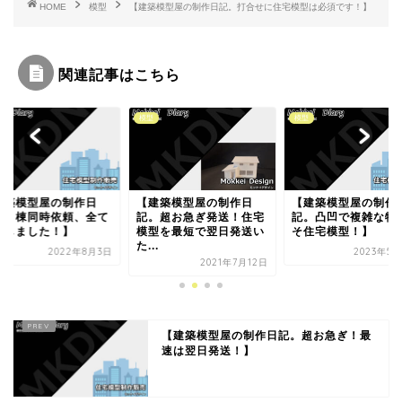
HOME
模型
【建築模型屋の制作日記。打合せに住宅模型は必須です！】
関連記事はこちら
模型
模型
建築模型屋の制作日
【建築模型屋の制作日
【建築模型屋の制作
。超お急ぎ発送！住宅
記。凸凹で複雑な物件こ
記。48棟目の物件！
型を最短で翌日発送い
そ住宅模型！】
うすぐプラチナ会員
.
す...
2023年5月23日
2021年7月12日
2020年10
【建築模型屋の制作日記。超お急ぎ！最
速は翌日発送！】