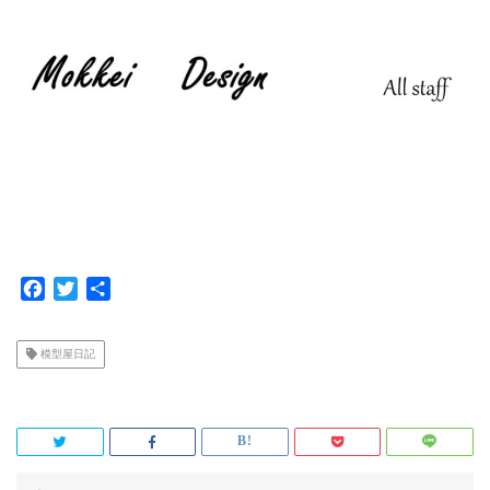
F
T
共
a
w
有
c
i
模型屋日記
e
t
b
t
o
e
o
r
k