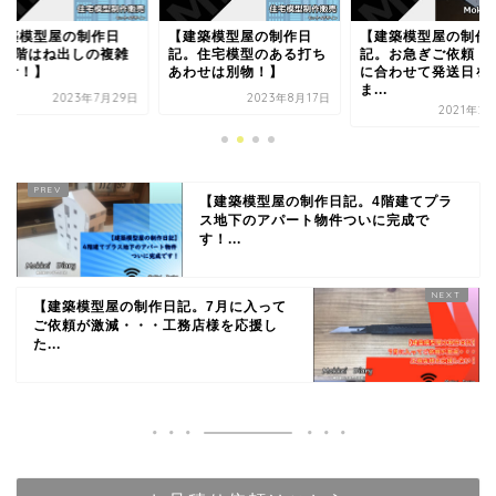
建築模型屋の制作日
【建築模型屋の制作日
【建築模型屋の制作
。住宅模型のある打ち
記。お急ぎご依頼！予定
記。住宅模型を使っ
わせは別物！】
に合わせて発送日を選べ
合せが最強】
ま...
2023年8月17日
2023年6
2021年2月18日
【建築模型屋の制作日記。4階建てプラ
ス地下のアパート物件ついに完成で
す！...
【建築模型屋の制作日記。7月に入って
ご依頼が激減・・・工務店様を応援し
た...