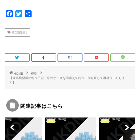
F
T
共
a
w
有
c
i
模型屋日記
e
t
b
t
o
e
o
r
k
HOME
模型
【建築模型屋の制作日記。窓のサイズを間違えて制作。作り直して再発送いたしま
す】
関連記事はこちら
模型
模型