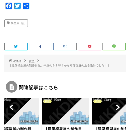
F
T
共
a
w
有
c
i
模型屋日記
e
t
b
t
o
e
o
r
k
HOME
模型
【建築模型屋の制作日記。平屋の６３坪！かなり存在感のある物件でした！】
関連記事はこちら
模型
模型
建築模型屋の制作日
【建築模型屋の制作日
【建築模型屋の制作