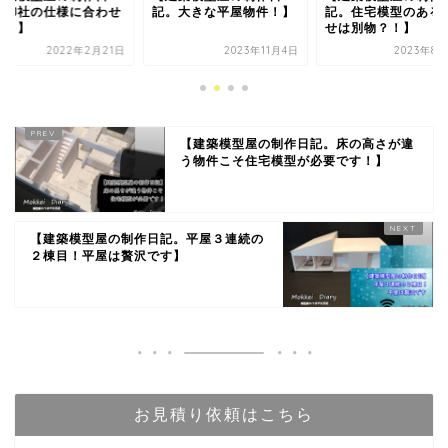
。大きな平屋物件！】
記。住宅模型のある打合
記。超お急ぎ！最速
せは別物？！】
日発送！】
2023年11月4日
2023年8月24日
2024年1
【建築模型屋の制作日記。床の高さが違
う物件こそ住宅模型が必要です！】
【建築模型屋の制作日記。平屋３連続の
２棟目！平屋は贅沢です】
お見積り依頼はこちら