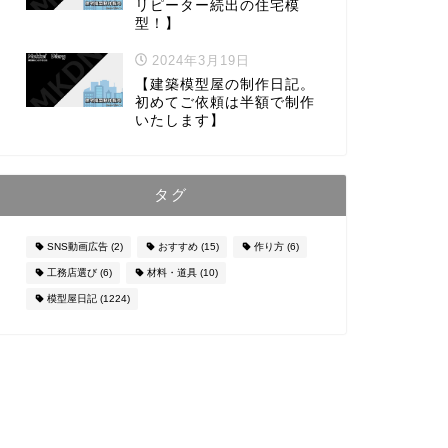
リピーター続出の住宅模
型！】
2024年3月19日
【建築模型屋の制作日記。
初めてご依頼は半額で制作
いたします】
タグ
SNS動画広告
(2)
おすすめ
(15)
作り方
(6)
工務店選び
(6)
材料・道具
(10)
模型屋日記
(1224)