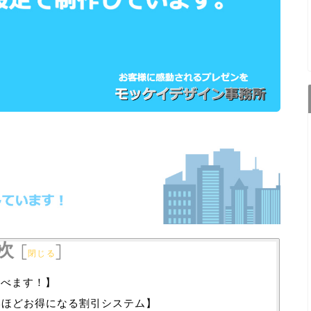
次
[
]
閉じる
選べます！】
いほどお得になる割引システム】