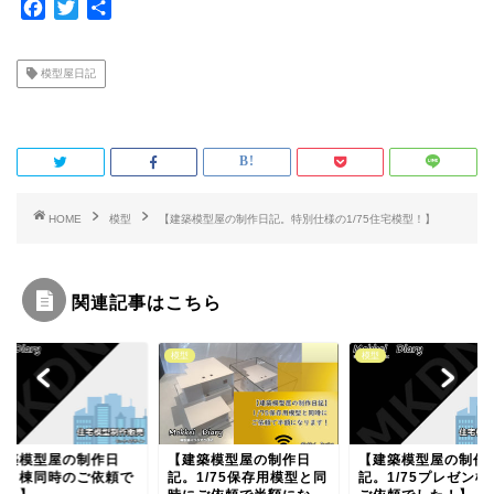
F
T
共
a
w
有
c
i
模型屋日記
e
t
b
t
o
e
o
r
k
HOME
模型
【建築模型屋の制作日記。特別仕様の1/75住宅模型！】
関連記事はこちら
模型
模型
建築模型屋の制作日
【建築模型屋の制作日
【建築模型屋の制作
。1/75保存用模型と同
記。1/75プレゼン模型の
記。超々お急ぎ発送