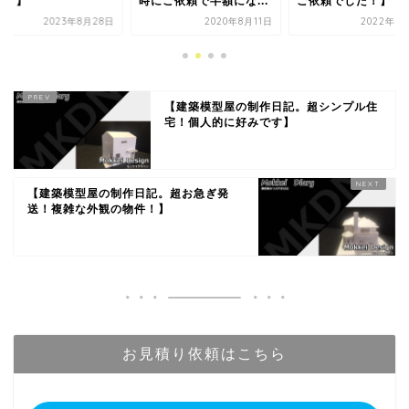
にご依頼で半額にな...
ご依頼でした！】
った時はモッケイデ
ン...
2020年8月11日
2022年3月19日
2021年6
【建築模型屋の制作日記。超シンプル住
宅！個人的に好みです】
【建築模型屋の制作日記。超お急ぎ発
送！複雑な外観の物件！】
お見積り依頼はこちら