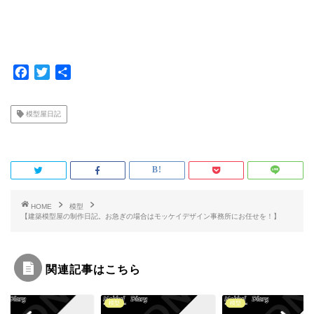
F
T
共
a
w
有
c
i
模型屋日記
e
t
b
t
o
e
o
r
k
HOME
模型
【建築模型屋の制作日記。お急ぎの場合はモッケイデザイン事務所にお任せを！】
関連記事はこちら
模型
模型
模型