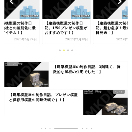
【建築模型屋の制作日
【建築模型屋の制作日
【模型屋日記。在
記。1/50プレゼン模型が
記。超お急ぎ！最速は翌
クですが・・・取
おすすめです！】
日発送！】
コロナの影響を受
ば...
2022年2月19日
2023年12月4日
2020年
【建築模型屋の制作日記。3階建て、特
徴的な屋根の住宅でした！】
【建築模型屋の制作日記。プレゼン模型
と保存用模型の同時依頼です！】