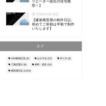
リピーター続出の住宅模
型！】
2024年3月19日
【建築模型屋の制作日記。
初めてご依頼は半額で制作
いたします】
タグ
SNS動画広告
(2)
おすすめ
(15)
作り方
(6)
工務店選び
(6)
材料・道具
(10)
模型屋日記
(1224)