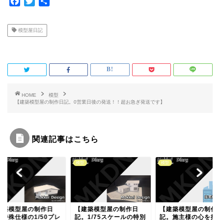
F
T
共
a
w
有
c
i
模型屋日記
e
t
b
t
o
e
o
r
k
HOME
模型
【建築模型屋の制作日記。0営業日後の発送！！超お急ぎ発送です】
関連記事はこちら
型
模型
模型
建築模型屋の制作日
【建築模型屋の制作日
【建築模型屋の制作
。1/75スケールの特別
記。施主様の心を掴む住
記。同物件２仕様の