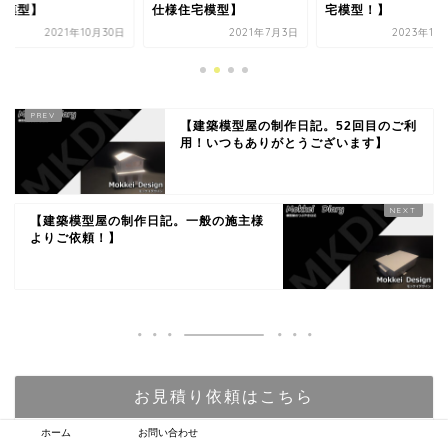
様住宅模型】
宅模型！】
頼でした！】
2021年7月3日
2023年11月16日
2022年8
【建築模型屋の制作日記。52回目のご利
用！いつもありがとうございます】
【建築模型屋の制作日記。一般の施主様
よりご依頼！】
お見積り依頼はこちら
ホーム
お問い合わせ