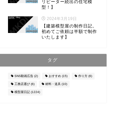
リピーター続出の住宅模
型！】
2024年3月19日
【建築模型屋の制作日記。
初めてご依頼は半額で制作
いたします】
タグ
SNS動画広告
(2)
おすすめ
(15)
作り方
(6)
工務店選び
(6)
材料・道具
(10)
模型屋日記
(1224)