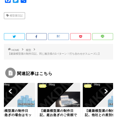
a
w
有
c
i
模型屋日記
e
t
b
t
o
e
o
r
k
HOME
模型
【建築模型屋の制作日記。同じ施主様の2パターン！打ち合わせがスムーズに】
関連記事はこちら
模型
模型
建築模型屋の制作日
【建築模型屋の制作日
【建築模型屋の制作
。お急ぎの場合はモッ
記。超お急ぎのご依頼で
記。他社との差別化