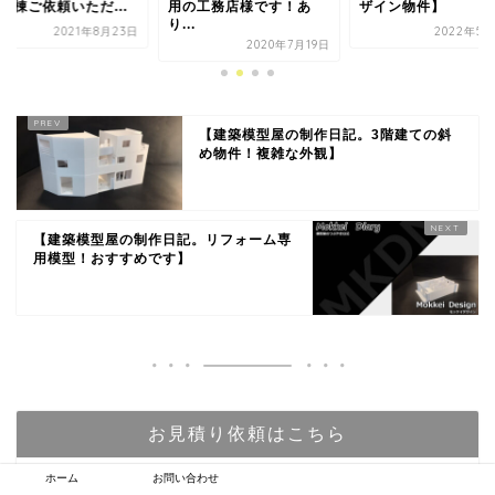
の工務店様です！あ
ザイン物件】
引します！】
.
2022年5月27日
2021年
2020年7月19日
【建築模型屋の制作日記。3階建ての斜
め物件！複雑な外観】
【建築模型屋の制作日記。リフォーム専
用模型！おすすめです】
お見積り依頼はこちら
ホーム
お問い合わせ