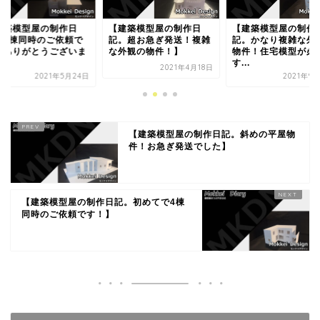
建築模型屋の制作日
【建築模型屋の制作日
【建築模型屋の制作
。超お急ぎ発送！複雑
記。かなり複雑な外観の
記。大型の店舗物件
外観の物件！】
物件！住宅模型が必須で
す。1/75分割式プレ
す...
ン...
2021年4月18日
2021年9月21日
2020年7
【建築模型屋の制作日記。斜めの平屋物
件！お急ぎ発送でした】
【建築模型屋の制作日記。初めてで4棟
同時のご依頼です！】