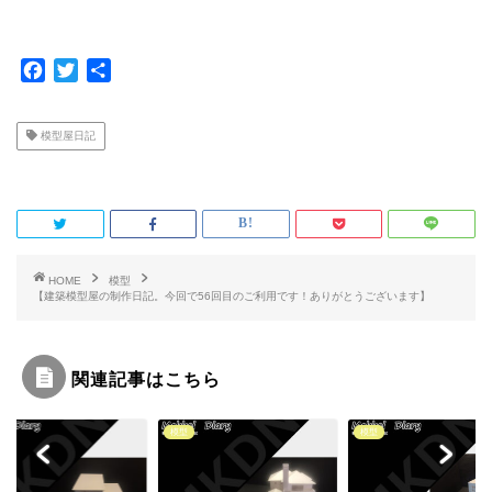
F
T
共
a
w
有
c
i
模型屋日記
e
t
b
t
o
e
o
r
k
HOME
模型
【建築模型屋の制作日記。今回で56回目のご利用です！ありがとうございます】
関連記事はこちら
模型
模型