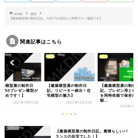
k
HOME
模型
【建築模型屋の制作日記。今回で57回目のご利用です！感謝です】
関連記事はこちら
模型
模型
建築模型屋の制作日
【建築模型屋の制作日
【建築模型屋の制作
。リピーター続出！住
記。プレゼン用と保存用
記。初めてのご依頼
模型の魅力】
を同時依頼で保存用が半
急ぎ発送！】
額...
2022年12月21日
2021年3
2020年12月20日
【建築模型屋の制作日記。素晴らしいバ
ランスの住宅でした！】