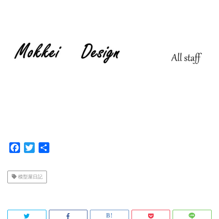
F
T
共
a
w
有
c
i
模型屋日記
e
t
b
t
o
e
o
r