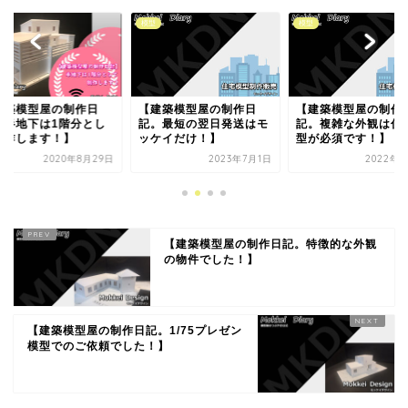
模型
模型
模型
【建築模型屋の制作日
【建築模型屋の制作日
【建築模型屋
記。最短の翌日発送はモ
記。複雑な外観は住宅模
記。平面図と
ッケイだけ！】
型が必須です！】
りだけ！住宅
ト...
2023年7月1日
2022年7月1日
20
【建築模型屋の制作日記。特徴的な外観
の物件でした！】
【建築模型屋の制作日記。1/75プレゼン
模型でのご依頼でした！】