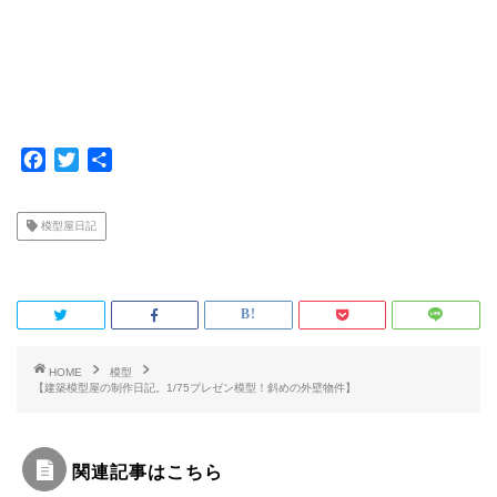
F
T
共
a
w
有
c
i
模型屋日記
e
t
b
t
o
e
o
r
k
HOME
模型
【建築模型屋の制作日記。1/75プレゼン模型！斜めの外壁物件】
関連記事はこちら