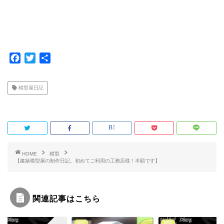
F
T
共
a
w
有
c
i
模型屋日記
e
t
b
t
o
e
o
r
k
HOME
模型
【建築模型屋の制作日記。初めてご利用の工務店様！半額です】
関連記事はこちら
模型
模型