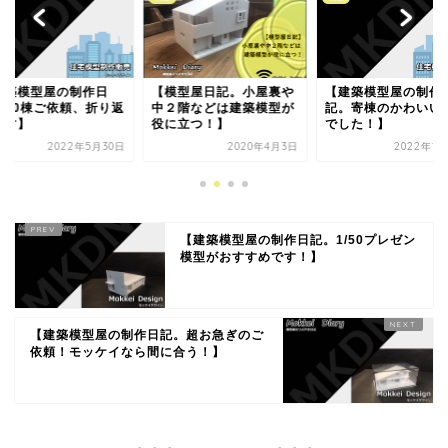
模型屋日記。小屋裏や
【建築模型屋の制作日
【建築模型屋の制作
２階などは建築模型が
記。寄棟のかわいい物件
記。5棟同時の3棟目
に立つ！】
でした！】
めの外壁は立面図だ
で...
2020年4月3日
2022年1月28日
2020年1
【建築模型屋の制作日記。1/50プレゼン
模型がおすすめです！】
【建築模型屋の制作日記。超お急ぎのご
依頼！モッケイなら間に合う！】