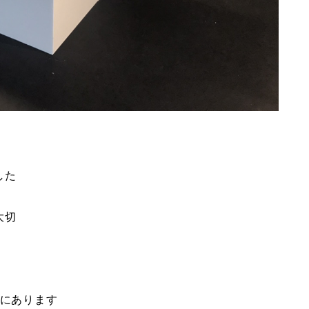
した
大切
型にあります