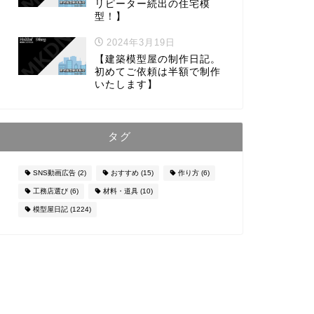
リピーター続出の住宅模
型！】
2024年3月19日
【建築模型屋の制作日記。
初めてご依頼は半額で制作
いたします】
タグ
SNS動画広告
(2)
おすすめ
(15)
作り方
(6)
工務店選び
(6)
材料・道具
(10)
模型屋日記
(1224)