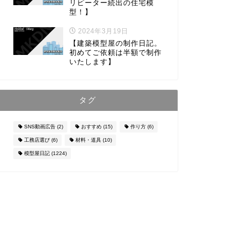
リピーター続出の住宅模
型！】
2024年3月19日
【建築模型屋の制作日記。
初めてご依頼は半額で制作
いたします】
タグ
SNS動画広告
(2)
おすすめ
(15)
作り方
(6)
工務店選び
(6)
材料・道具
(10)
模型屋日記
(1224)