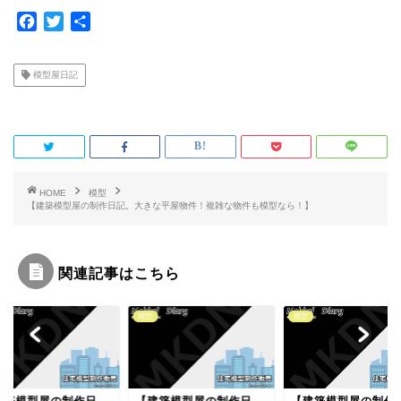
F
T
共
a
w
有
c
i
模型屋日記
e
t
b
t
o
e
o
r
k
HOME
模型
【建築模型屋の制作日記。大きな平屋物件！複雑な物件も模型なら！】
関連記事はこちら
模型
模型