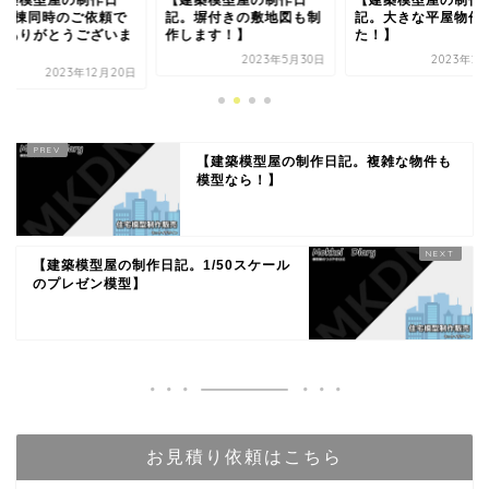
建築模型屋の制作日
【建築模型屋の制作日
【建築模型屋の制作
。塀付きの敷地図も制
記。大きな平屋物件でし
記。同物件のご依頼
します！】
た！】
じ施主様なら割引い
ま...
2023年5月30日
2023年2月17日
2020年7
【建築模型屋の制作日記。複雑な物件も
模型なら！】
【建築模型屋の制作日記。1/50スケール
のプレゼン模型】
お見積り依頼はこちら