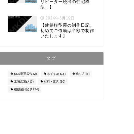
リピーター続出の住宅模
型！】
2024年3月19日
【建築模型屋の制作日記。
初めてご依頼は半額で制作
いたします】
タグ
SNS動画広告
(2)
おすすめ
(15)
作り方
(6)
工務店選び
(6)
材料・道具
(10)
模型屋日記
(1224)