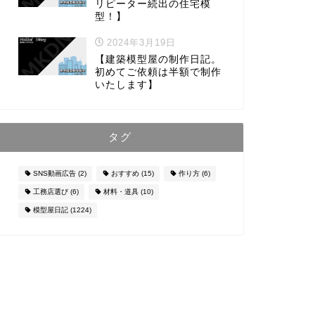
リピーター続出の住宅模
型！】
2024年3月19日
【建築模型屋の制作日記。
初めてご依頼は半額で制作
いたします】
タグ
SNS動画広告
(2)
おすすめ
(15)
作り方
(6)
工務店選び
(6)
材料・道具
(10)
模型屋日記
(1224)