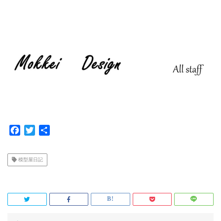
F
T
共
a
w
有
c
i
模型屋日記
e
t
b
t
o
e
o
r
k