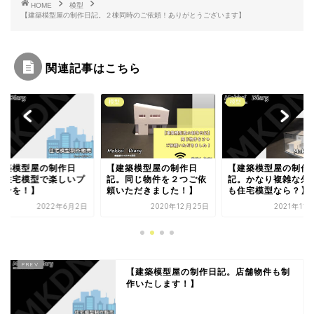
HOME
模型
【建築模型屋の制作日記。２棟同時のご依頼！ありがとうございます】
関連記事はこちら
型
模型
模型
建築模型屋の制作日
【建築模型屋の制作日
【建築模型屋の制作
。同じ物件を２つご依
記。かなり複雑な外観で
記。1/75保存用住
いただきました！】
も住宅模型なら？】
が最近売れ筋です！
2020年12月25日
2021年11月29日
2020年5
【建築模型屋の制作日記。店舗物件も制
作いたします！】