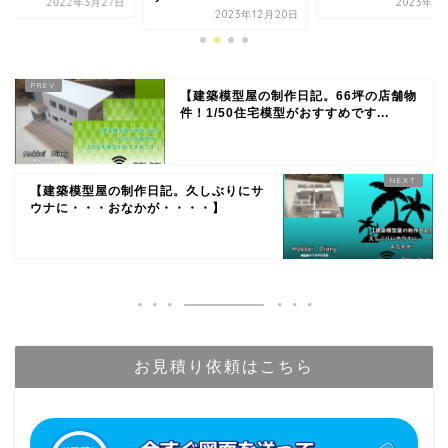
2023年6月18日
2023年12月20日
2020年11
【建築模型屋の制作日記。66坪の店舗物
件！1/50住宅模型がおすすめです...
【建築模型屋の制作日記。久しぶりにサ
ウナに・・・おなかが・・・・】
お見積り依頼はこちら