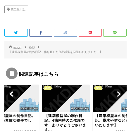
c
i
模型屋日記
e
t
b
t
o
e
o
r
k
HOME
模型
【建築模型屋の制作日記。作り直した住宅模型を発送いたしました！】
関連記事はこちら
模型
模型
建築模型屋の制作日
【建築模型屋の制作日
【建築模型屋の制作
。4棟同時のご依頼で
記。樹木や塀なども制作
記。大きなベランダ
！ありがとうございま
いたします】
ましい素敵な物件で
.
た！...