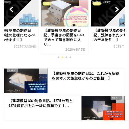
模型
模型
建築模型屋の制作日
【建築模型屋の制作日
【建築模型屋の制作
。手書きの図面をFAX
記。洗練されたデザイン
記。1/50プレゼン模
送って頂き制作に入
の平屋物件！】
おすすめです！】
.
2022年7月14日
2023年11
2020年8月3日
【建築模型屋の制作日記。これから新築
をお考えの施主様からのご依頼！】
【建築模型屋の制作日記。1/75分割と
1/75保存用をご一緒に依頼です！...