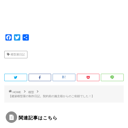
F
T
共
a
w
有
c
i
模型屋日記
e
t
b
t
o
e
o
r
k
HOME
模型
【建築模型屋の制作日記。契約前の施主様からのご依頼でした！】
関連記事はこちら