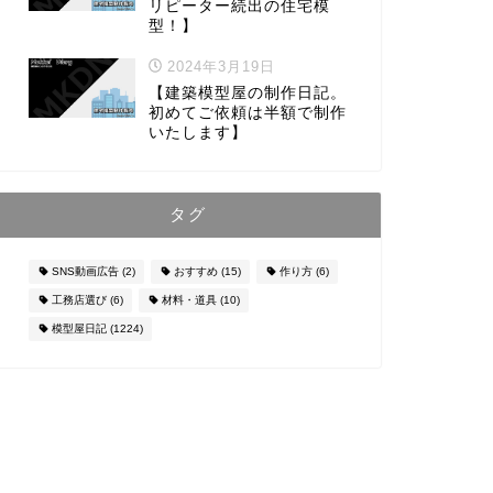
リピーター続出の住宅模
型！】
2024年3月19日
【建築模型屋の制作日記。
初めてご依頼は半額で制作
いたします】
タグ
SNS動画広告
(2)
おすすめ
(15)
作り方
(6)
工務店選び
(6)
材料・道具
(10)
模型屋日記
(1224)