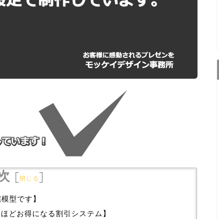
次
[
]
閉じる
宅模型です】
いほどお得になる割引システム】