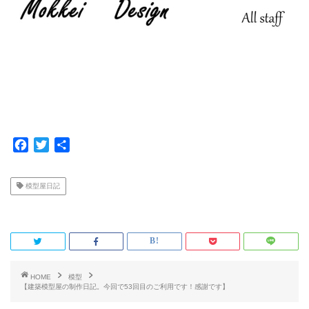
F
T
共
a
w
有
c
i
模型屋日記
e
t
b
t
o
e
o
r
k
HOME
模型
【建築模型屋の制作日記。今回で53回目のご利用です！感謝です】