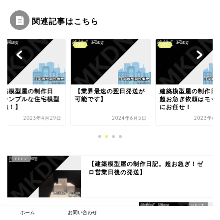
関連記事はこちら
模型
模型
業界最速の翌日発送が
建築模型屋の制作日記。
【建築模型屋の制作
能です】
超お急ぎ依頼はモッケイ
記。丸い屋根が特徴
にお任せ！
素敵な住宅でした！
2024年6月5日
2023年6月30日
2020年11
【建築模型屋の制作日記。超お急ぎ！ゼ
ロ営業日後の発送】
【建築模型屋の制作日記。切妻屋根の可
ホーム
お問い合わせ
愛い物件！1/50プレゼン模型】