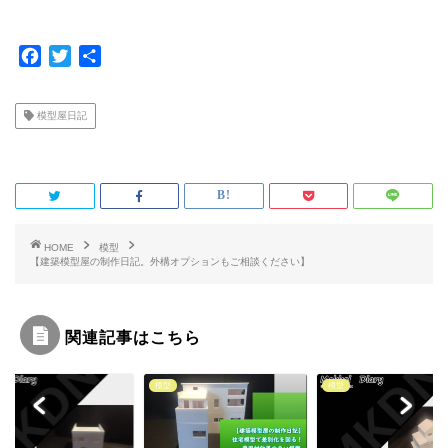
F
T
共
a
w
有
c
i
模型屋日記
e
t
b
t
o
e
o
r
k
HOME
模型
【建築模型屋の制作日記。外構オプションもご相談ください】
関連記事はこちら
模型
模型