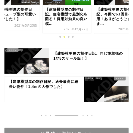
建築模型屋の制作日
【建築模型屋の制作日
【建築模型屋の制作
。住宅模型で差別化を
記。今回で63回目のご利
記。凹んだ部分は立
る！費用対効果の良い
用！ありがとうござい
ではわかりにくい？
.
ま...
2022年2月
2020年12月27日
2021年11月9日
【建築模型屋の制作日記。同じ施主様の
1/75スケール版！】
【建築模型屋の制作日記。過去最高に細
長い物件！1,4mの大作でした】