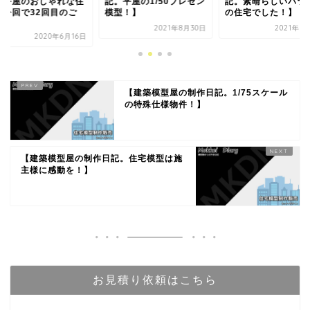
記。平屋の1/50プレゼン
記。素晴らしいバランス
工務店が良い
模型！】
の住宅でした！】
工務店の特徴
2021年8月30日
2021年7月31日
2
【建築模型屋の制作日記。1/75スケール
の特殊仕様物件！】
【建築模型屋の制作日記。住宅模型は施
主様に感動を！】
お見積り依頼はこちら