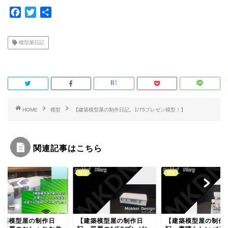
F
T
共
a
w
有
c
i
模型屋日記
e
t
b
t
o
e
o
r
k
HOME
模型
【建築模型屋の制作日記。1/75プレゼン模型！】
関連記事はこちら
模型
模型
模型
【建築模型屋の制作日
【建築模型屋の制作日
【家を建てる