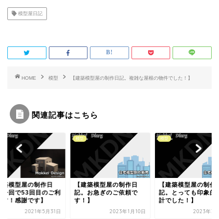
c
i
模型屋日記
e
t
b
t
o
e
o
r
k
HOME
模型
【建築模型屋の制作日記。複雑な屋根の物件でした！】
関連記事はこちら
型
模型
模型
建築模型屋の制作日
【建築模型屋の制作日
【建築模型屋の制
。お急ぎのご依頼で
記。とっても印象的な設
記。1/50スケール
！】
計でした！】
ゼン模型】
2023年1月10日
2023年3月12日
2022年